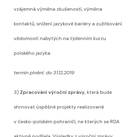
vzájemná výměna zkušeností, výměna
kontaktů, snížení jazykové bariéry a zužitkování
vědomostí nabytých na týdenním kurzu
polského jazyka.
termín plnění: do 31.12.2019
3)
Zpracování výroční zprávy
, která bude
shrnovat úspěšné projekty realizované
v česko-polském pohraničí, ne kterých se RDA
aktivně podílela. Výsledky z výroční zprávy